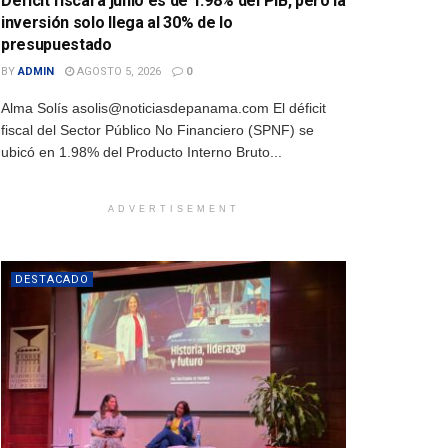
Déficit fiscal a junio es de 1.98% del PIB, pero la
inversión solo llega al 30% de lo
presupuestado
BY
ADMIN
AGOSTO 5, 2026
0
Alma Solís asolis@noticiasdepanama.com El déficit
fiscal del Sector Público No Financiero (SPNF) se
ubicó en 1.98% del Producto Interno Bruto...
ADVERTISEMENT
DESTACADO