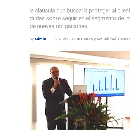
la claúsula que buscaría proteger al c
dudas sobre seguir en el segmento de int
de nuevas obligaciones.
by
admin
2025/05/06
in
Banca y actualidad
,
Desta