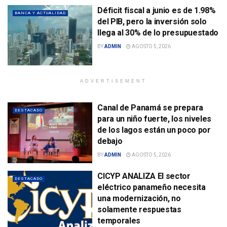
Déficit fiscal a junio es de 1.98%
BANCA Y ACTUALIDAD
del PIB, pero la inversión solo
llega al 30% de lo presupuestado
BY
ADMIN
AGOSTO 5, 2026
ADVERTISEMENT
Canal de Panamá se prepara
DESTACADO
para un niño fuerte, los niveles
de los lagos están un poco por
debajo
BY
ADMIN
AGOSTO 5, 2026
CICYP ANALIZA El sector
DESTACADO
eléctrico panameño necesita
una modernización, no
solamente respuestas
temporales