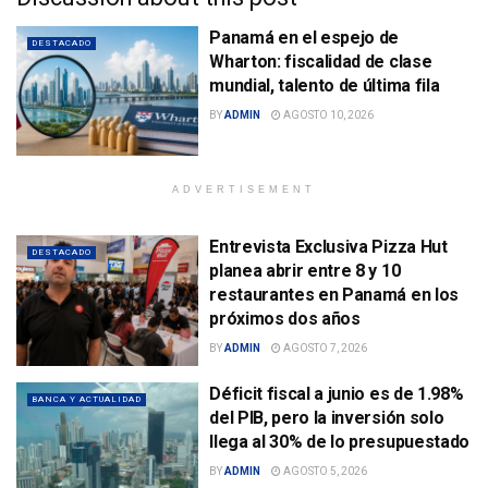
Panamá en el espejo de
DESTACADO
Wharton: fiscalidad de clase
mundial, talento de última fila
BY
ADMIN
AGOSTO 10, 2026
ADVERTISEMENT
Entrevista Exclusiva Pizza Hut
DESTACADO
planea abrir entre 8 y 10
restaurantes en Panamá en los
próximos dos años
BY
ADMIN
AGOSTO 7, 2026
Déficit fiscal a junio es de 1.98%
BANCA Y ACTUALIDAD
del PIB, pero la inversión solo
llega al 30% de lo presupuestado
BY
ADMIN
AGOSTO 5, 2026