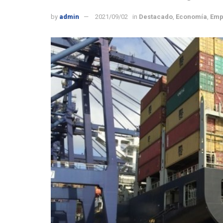
by
admin
2021/09/02
in
Destacado
,
Economía
,
Emp