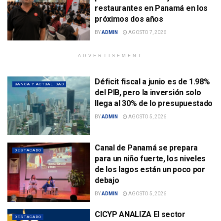
restaurantes en Panamá en los
próximos dos años
BY
ADMIN
AGOSTO 7, 2026
ADVERTISEMENT
Déficit fiscal a junio es de 1.98%
BANCA Y ACTUALIDAD
del PIB, pero la inversión solo
llega al 30% de lo presupuestado
BY
ADMIN
AGOSTO 5, 2026
Canal de Panamá se prepara
DESTACADO
para un niño fuerte, los niveles
de los lagos están un poco por
debajo
BY
ADMIN
AGOSTO 5, 2026
CICYP ANALIZA El sector
DESTACADO