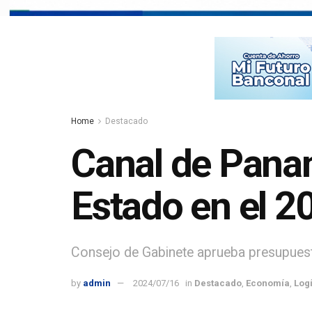
Home
Destacado
Canal de Pana
Estado en el 2
Consejo de Gabinete aprueba presupuesto
by
admin
2024/07/16
in
Destacado
,
Economía
,
Logí