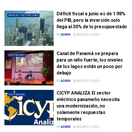
Déficit fiscal a junio es de 1.98%
BANCA Y ACTUALIDAD
del PIB, pero la inversión solo
llega al 30% de lo presupuestado
BY
ADMIN
AGOSTO 5, 2026
Canal de Panamá se prepara
DESTACADO
para un niño fuerte, los niveles
de los lagos están un poco por
debajo
BY
ADMIN
AGOSTO 5, 2026
CICYP ANALIZA El sector
DESTACADO
eléctrico panameño necesita
una modernización, no
solamente respuestas
temporales
BY
ADMIN
AGOSTO 5, 2026