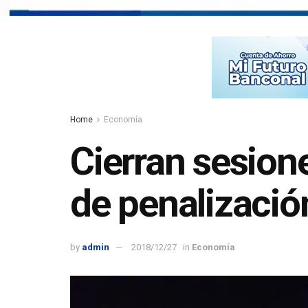
Home
Economía
Cierran sesione
de penalización
by
admin
2018/12/27
in
Economía