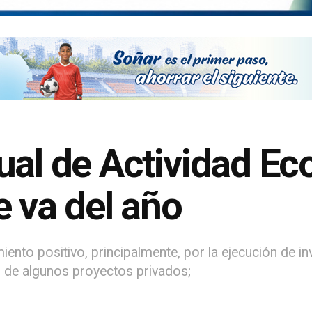
ual de Actividad E
e va del año
nto positivo, principalmente, por la ejecución de in
al de algunos proyectos privados;