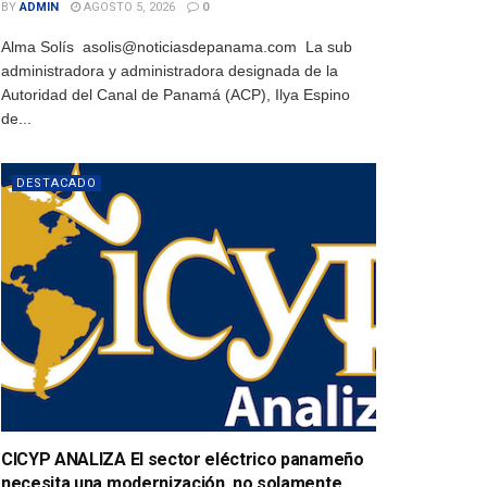
BY
ADMIN
AGOSTO 5, 2026
0
Alma Solís asolis@noticiasdepanama.com La sub
administradora y administradora designada de la
Autoridad del Canal de Panamá (ACP), Ilya Espino
de...
DESTACADO
CICYP ANALIZA El sector eléctrico panameño
necesita una modernización, no solamente