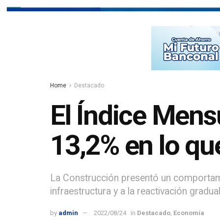
Home
Destacado
El Índice Mens
13,2% en lo qu
La Construcción presentó un comportamie
infraestructura y a la reactivación gradu
by
admin
2022/08/24
in
Destacado
,
Economía