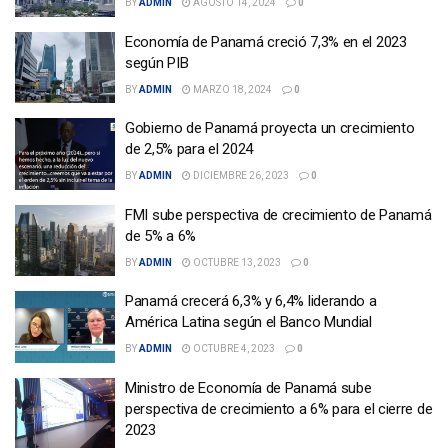
BY
ADMIN
AGOSTO 14, 2024
0
Economía de Panamá creció 7,3% en el 2023
según PIB
BY
ADMIN
MARZO 18, 2024
0
Gobierno de Panamá proyecta un crecimiento
de 2,5% para el 2024
BY
ADMIN
DICIEMBRE 26, 2023
0
FMI sube perspectiva de crecimiento de Panamá
de 5% a 6%
BY
ADMIN
OCTUBRE 13, 2023
0
Panamá crecerá 6,3% y 6,4% liderando a
América Latina según el Banco Mundial
BY
ADMIN
OCTUBRE 4, 2023
0
Ministro de Economía de Panamá sube
perspectiva de crecimiento a 6% para el cierre de
2023