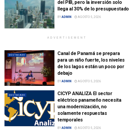
del PIB, pero la inversión solo
llega al 30% de lo presupuestado
BY
ADMIN
AGOSTO 5, 2026
ADVERTISEMENT
Canal de Panamá se prepara
DESTACADO
para un niño fuerte, los niveles
de los lagos están un poco por
debajo
BY
ADMIN
AGOSTO 5, 2026
CICYP ANALIZA El sector
DESTACADO
eléctrico panameño necesita
una modernización, no
solamente respuestas
temporales
BY
ADMIN
AGOSTO 5, 2026