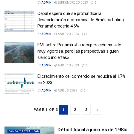
BY
ADMIN
SEPTIEMBRE 20, 2023
0
Cepal espera que se profundice la
desaceleración económica de América Latina,
Panamá crecería 4,6%
BY
ADMIN
ABRIL 20, 2023
0
FMI sobre Panamá «La recuperación ha sido
muy vigorosa, pero las perspectivas siguen
siendo inciertas»
BY
ADMIN
ABRIL 10, 2023
0
El crecimiento del comercio se reducirá al 1,7%
en 2023
BY
ADMIN
ABRIL 5, 2023
0
1
2
3
PAGE 1 OF 3
Déficit fiscal a junio es de 1.98%
BANCA Y ACTUALIDAD