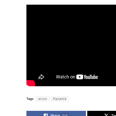
Tags:
arroz
Panamá
Share
213
Tw