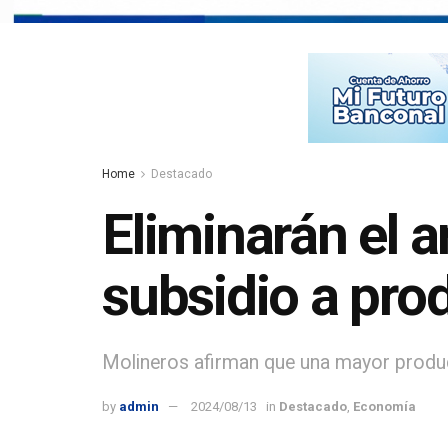
Home
Destacado
Eliminarán el a
subsidio a pro
Molineros afirman que una mayor product
by
admin
2024/08/13
in
Destacado
,
Economía