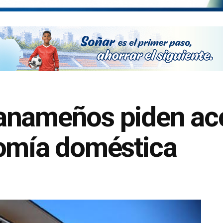
anameños piden ac
nomía doméstica