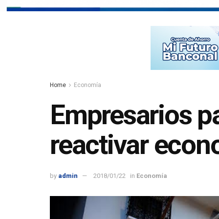
Home
Economía
Empresarios p
reactivar eco
by
admin
2018/01/22
in
Economía