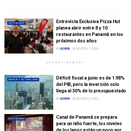
Entrevista Exclusiva Pizza Hut
DESTACADO
planea abrir entre 8 y 10
restaurantes en Panamá en los
próximos dos años
BY
ADMIN
AGOSTO 7, 2026
ADVERTISEMENT
Déficit fiscal a junio es de 1.98%
BANCA Y ACTUALIDAD
del PIB, pero la inversión solo
llega al 30% de lo presupuestado
BY
ADMIN
AGOSTO 5, 2026
Canal de Panamá se prepara
DESTACADO
para un niño fuerte, los niveles
de los lagos están un poco por