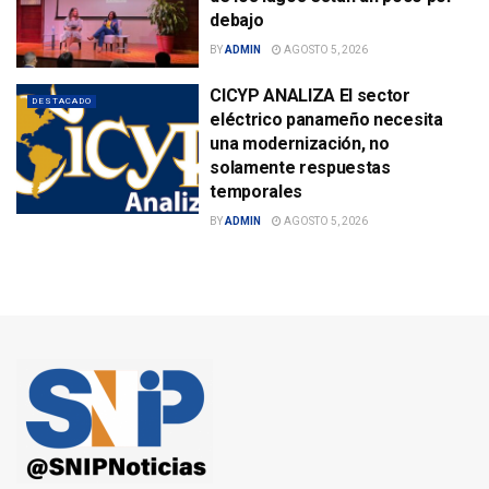
debajo
BY
ADMIN
AGOSTO 5, 2026
CICYP ANALIZA El sector
DESTACADO
eléctrico panameño necesita
una modernización, no
solamente respuestas
temporales
BY
ADMIN
AGOSTO 5, 2026