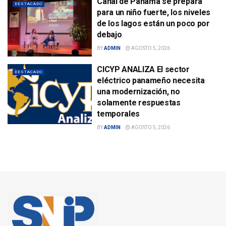
Canal de Panamá se prepara
DESTACADO
para un niño fuerte, los niveles
de los lagos están un poco por
debajo
BY
ADMIN
AGOSTO 5, 2026
CICYP ANALIZA El sector
DESTACADO
eléctrico panameño necesita
una modernización, no
solamente respuestas
temporales
BY
ADMIN
AGOSTO 5, 2026