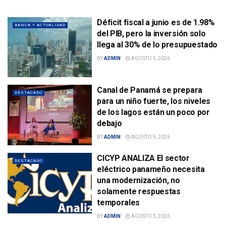
Déficit fiscal a junio es de 1.98%
BANCA Y ACTUALIDAD
del PIB, pero la inversión solo
llega al 30% de lo presupuestado
BY
ADMIN
AGOSTO 5, 2026
Canal de Panamá se prepara
DESTACADO
para un niño fuerte, los niveles
de los lagos están un poco por
debajo
BY
ADMIN
AGOSTO 5, 2026
CICYP ANALIZA El sector
DESTACADO
eléctrico panameño necesita
una modernización, no
solamente respuestas
temporales
BY
ADMIN
AGOSTO 5, 2026