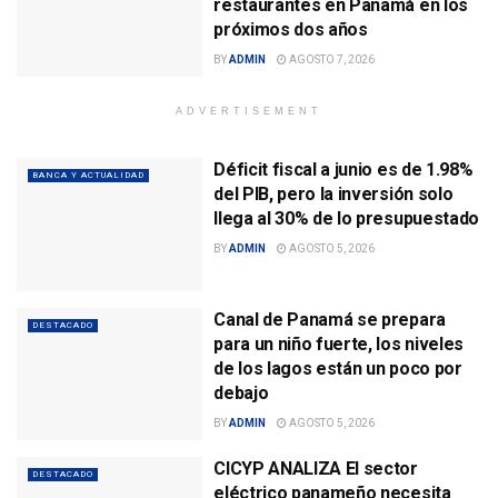
restaurantes en Panamá en los
próximos dos años
BY
ADMIN
AGOSTO 7, 2026
ADVERTISEMENT
Déficit fiscal a junio es de 1.98%
BANCA Y ACTUALIDAD
del PIB, pero la inversión solo
llega al 30% de lo presupuestado
BY
ADMIN
AGOSTO 5, 2026
Canal de Panamá se prepara
DESTACADO
para un niño fuerte, los niveles
de los lagos están un poco por
debajo
BY
ADMIN
AGOSTO 5, 2026
CICYP ANALIZA El sector
DESTACADO
eléctrico panameño necesita