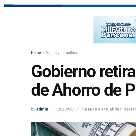
Home
Banca y actualidad
Gobierno retir
de Ahorro de 
by
admin
2020/09/17
in
Banca y actualidad
,
Desta