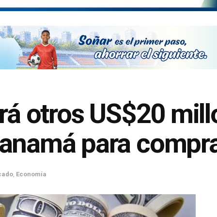
ará otros US$20 mil
Panamá para compr
cado
,
Economía