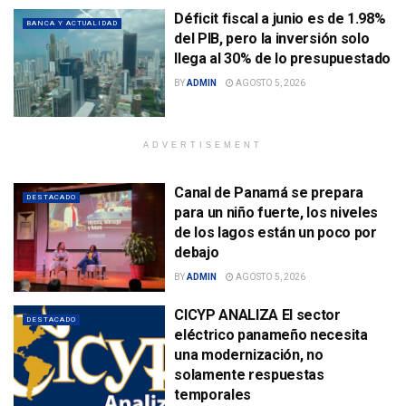
Déficit fiscal a junio es de 1.98%
BANCA Y ACTUALIDAD
del PIB, pero la inversión solo
llega al 30% de lo presupuestado
BY
ADMIN
AGOSTO 5, 2026
ADVERTISEMENT
Canal de Panamá se prepara
DESTACADO
para un niño fuerte, los niveles
de los lagos están un poco por
debajo
BY
ADMIN
AGOSTO 5, 2026
CICYP ANALIZA El sector
DESTACADO
eléctrico panameño necesita
una modernización, no
solamente respuestas
temporales