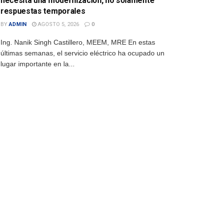
necesita una modernización, no solamente
respuestas temporales
BY
ADMIN
AGOSTO 5, 2026
0
Ing. Nanik Singh Castillero, MEEM, MRE En estas
últimas semanas, el servicio eléctrico ha ocupado un
lugar importante en la...