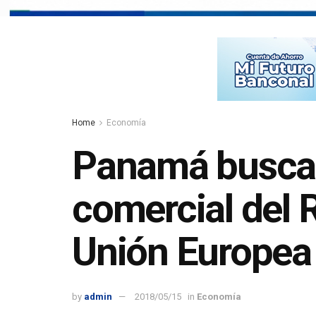
Home
Economía
Panamá busca 
comercial del R
Unión Europea
by
admin
2018/05/15
in
Economía