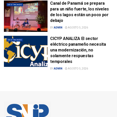
Canal de Panamá se prepara
DESTACADO
para un niño fuerte, los niveles
de los lagos están un poco por
debajo
BY
ADMIN
AGOSTO 5, 2026
CICYP ANALIZA El sector
DESTACADO
eléctrico panameño necesita
una modernización, no
solamente respuestas
temporales
BY
ADMIN
AGOSTO 5, 2026