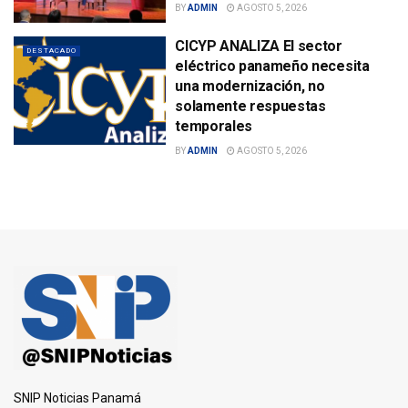
BY
ADMIN
AGOSTO 5, 2026
CICYP ANALIZA El sector
DESTACADO
eléctrico panameño necesita
una modernización, no
solamente respuestas
temporales
BY
ADMIN
AGOSTO 5, 2026
SNIP Noticias Panamá