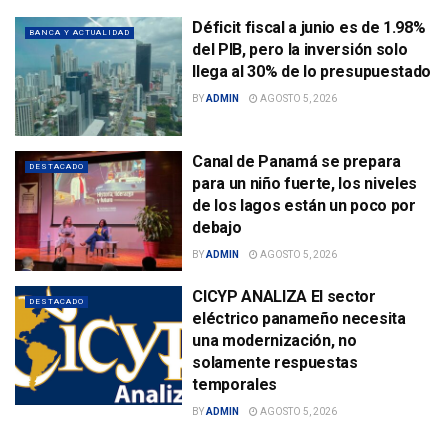
Déficit fiscal a junio es de 1.98%
BANCA Y ACTUALIDAD
del PIB, pero la inversión solo
llega al 30% de lo presupuestado
BY
ADMIN
AGOSTO 5, 2026
Canal de Panamá se prepara
DESTACADO
para un niño fuerte, los niveles
de los lagos están un poco por
debajo
BY
ADMIN
AGOSTO 5, 2026
CICYP ANALIZA El sector
DESTACADO
eléctrico panameño necesita
una modernización, no
solamente respuestas
temporales
BY
ADMIN
AGOSTO 5, 2026