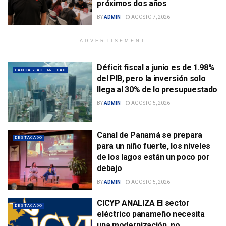
próximos dos años
BY
ADMIN
AGOSTO 7, 2026
ADVERTISEMENT
Déficit fiscal a junio es de 1.98%
BANCA Y ACTUALIDAD
del PIB, pero la inversión solo
llega al 30% de lo presupuestado
BY
ADMIN
AGOSTO 5, 2026
Canal de Panamá se prepara
DESTACADO
para un niño fuerte, los niveles
de los lagos están un poco por
debajo
BY
ADMIN
AGOSTO 5, 2026
CICYP ANALIZA El sector
DESTACADO
eléctrico panameño necesita
una modernización, no