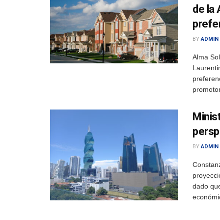
de la
prefe
BY
ADMIN
Alma So
Laurentin
preferen
promotor
Minis
persp
BY
ADMIN
Constan
proyecci
dado que
económic