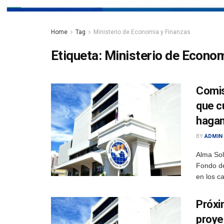
Home
Tag
Ministerio de Economia y Finanzas
Etiqueta:
Ministerio de Econom
Comis
que c
hagan
BY
ADMIN
Alma Sol
Fondo de
en los c
Próxi
proye