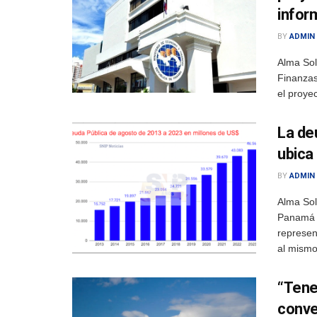
infor
BY
ADMIN
Alma Sol
Finanzas
el proye
La de
ubica
BY
ADMIN
Alma Sol
Panamá a
represen
al mismo 
“Tene
conve