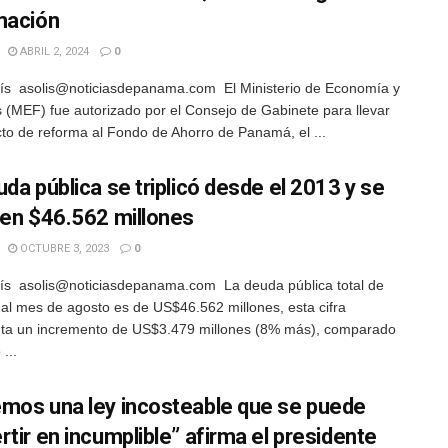
mación
ABRIL 2, 2024
0
ís asolis@noticiasdepanama.com El Ministerio de Economía y
 (MEF) fue autorizado por el Consejo de Gabinete para llevar
cto de reforma al Fondo de Ahorro de Panamá, el ...
uda pública se triplicó desde el 2013 y se
 en $46.562 millones
OCTUBRE 3, 2023
0
ís asolis@noticiasdepanama.com La deuda pública total de
l mes de agosto es de US$46.562 millones, esta cifra
ta un incremento de US$3.479 millones (8% más), comparado
...
mos una ley incosteable que se puede
rtir en incumplible” afirma el presidente