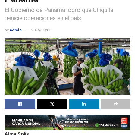
El Gobierno de Panamá logró que Chiquita
reinicie operaciones en el país
by
admin
2025/09/02
Alma Solís