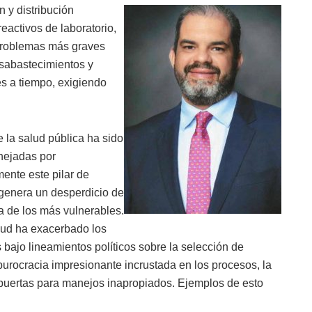
n y distribución
eactivos de laboratorio,
 problemas más graves
esabastecimientos y
es a tiempo, exigiendo
e la salud pública ha sido
anejadas por
ente este pilar de
o genera un desperdicio de
a de los más vulnerables.
lud ha exacerbado los
bajo lineamientos políticos sobre la selección de
burocracia impresionante incrustada en los procesos, la
s puertas para manejos inapropiados. Ejemplos de esto