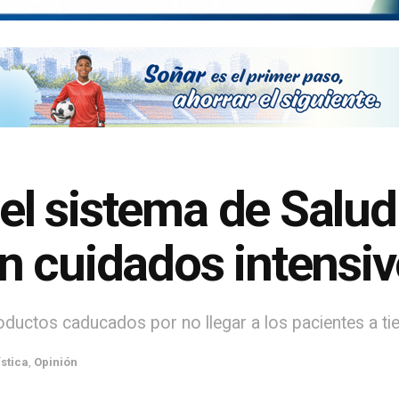
 el sistema de Salu
 cuidados intensiv
oductos caducados por no llegar a los pacientes a ti
stica
,
Opinión