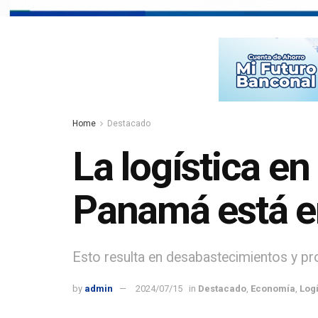
Home
Destacado
La logística en
Panamá está en
Esto resulta en desabastecimientos y pr
by
admin
2024/07/15
in
Destacado
,
Economía
,
Logí