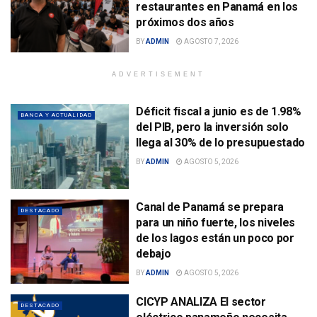
restaurantes en Panamá en los
próximos dos años
BY
ADMIN
AGOSTO 7, 2026
ADVERTISEMENT
Déficit fiscal a junio es de 1.98%
BANCA Y ACTUALIDAD
del PIB, pero la inversión solo
llega al 30% de lo presupuestado
BY
ADMIN
AGOSTO 5, 2026
Canal de Panamá se prepara
DESTACADO
para un niño fuerte, los niveles
de los lagos están un poco por
debajo
BY
ADMIN
AGOSTO 5, 2026
CICYP ANALIZA El sector
DESTACADO