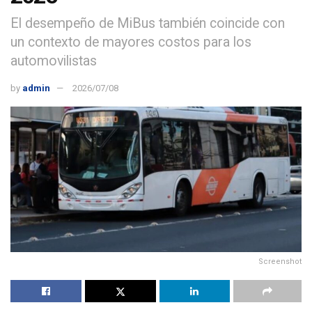
El desempeño de MiBus también coincide con
un contexto de mayores costos para los
automovilistas
by
admin
2026/07/08
Screenshot