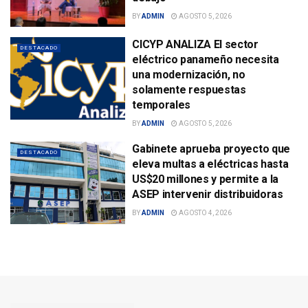
BY
ADMIN
AGOSTO 5, 2026
CICYP ANALIZA El sector
DESTACADO
eléctrico panameño necesita
una modernización, no
solamente respuestas
temporales
BY
ADMIN
AGOSTO 5, 2026
Gabinete aprueba proyecto que
DESTACADO
eleva multas a eléctricas hasta
US$20 millones y permite a la
ASEP intervenir distribuidoras
BY
ADMIN
AGOSTO 4, 2026