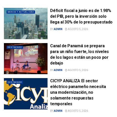
Déficit fiscal a junio es de 1.98%
BANCA Y ACTUALIDAD
del PIB, pero la inversión solo
llega al 30% de lo presupuestado
BY
ADMIN
AGOSTO 5, 2026
Canal de Panamá se prepara
DESTACADO
para un niño fuerte, los niveles
de los lagos están un poco por
debajo
BY
ADMIN
AGOSTO 5, 2026
CICYP ANALIZA El sector
DESTACADO
eléctrico panameño necesita
una modernización, no
solamente respuestas
temporales
BY
ADMIN
AGOSTO 5, 2026