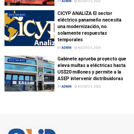
BY
ADMIN
AGOSTO 5, 2026
CICYP ANALIZA El sector
DESTACADO
eléctrico panameño necesita
una modernización, no
solamente respuestas
temporales
BY
ADMIN
AGOSTO 5, 2026
Gabinete aprueba proyecto que
DESTACADO
eleva multas a eléctricas hasta
US$20 millones y permite a la
ASEP intervenir distribuidoras
BY
ADMIN
AGOSTO 4, 2026