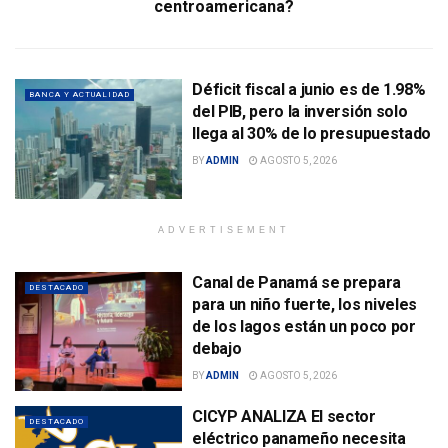
centroamericana?
Déficit fiscal a junio es de 1.98%
BANCA Y ACTUALIDAD
del PIB, pero la inversión solo
llega al 30% de lo presupuestado
BY
ADMIN
AGOSTO 5, 2026
ADVERTISEMENT
Canal de Panamá se prepara
DESTACADO
para un niño fuerte, los niveles
de los lagos están un poco por
debajo
BY
ADMIN
AGOSTO 5, 2026
CICYP ANALIZA El sector
DESTACADO
eléctrico panameño necesita