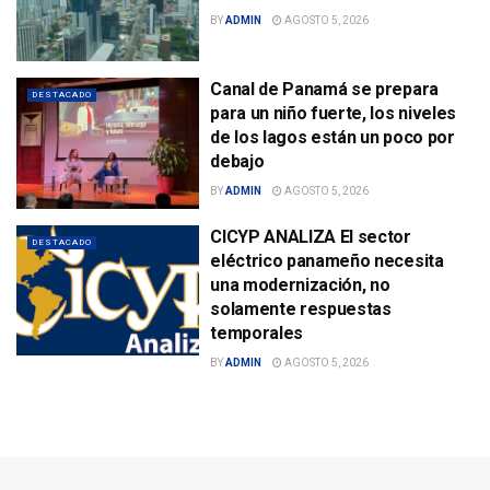
BY
ADMIN
AGOSTO 5, 2026
Canal de Panamá se prepara
DESTACADO
para un niño fuerte, los niveles
de los lagos están un poco por
debajo
BY
ADMIN
AGOSTO 5, 2026
CICYP ANALIZA El sector
DESTACADO
eléctrico panameño necesita
una modernización, no
solamente respuestas
temporales
BY
ADMIN
AGOSTO 5, 2026