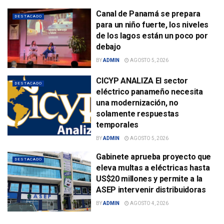
Canal de Panamá se prepara
DESTACADO
para un niño fuerte, los niveles
de los lagos están un poco por
debajo
BY
ADMIN
AGOSTO 5, 2026
CICYP ANALIZA El sector
DESTACADO
eléctrico panameño necesita
una modernización, no
solamente respuestas
temporales
BY
ADMIN
AGOSTO 5, 2026
Gabinete aprueba proyecto que
DESTACADO
eleva multas a eléctricas hasta
US$20 millones y permite a la
ASEP intervenir distribuidoras
BY
ADMIN
AGOSTO 4, 2026