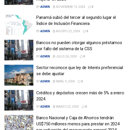
BY
ADMIN
NOVIEMBRE 15, 2024
0
Panamá subió del tercer al segundo lugar el
Índice de Inclusión Financiera
BY
ADMIN
AGOSTO 22, 2024
0
Bancos no pueden otorgar algunos préstamos
por fallo del sistema de la CSS
BY
ADMIN
JULIO 26, 2024
0
Sector reconoce que ley de Interés preferencial
se debe ajustar
BY
ADMIN
ABRIL 9, 2024
0
Créditos y depósitos crecen más de 5% a enero
2024
BY
ADMIN
MARZO 22, 2024
0
Banco Nacional y Caja de Ahorros tendrán
US$750 millones menos para prestar en 2024