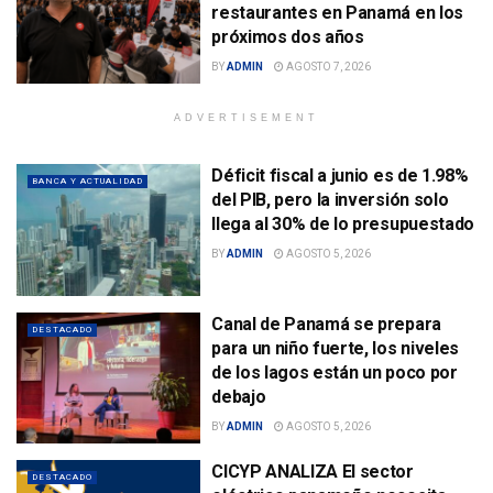
restaurantes en Panamá en los
próximos dos años
BY
ADMIN
AGOSTO 7, 2026
ADVERTISEMENT
Déficit fiscal a junio es de 1.98%
BANCA Y ACTUALIDAD
del PIB, pero la inversión solo
llega al 30% de lo presupuestado
BY
ADMIN
AGOSTO 5, 2026
Canal de Panamá se prepara
DESTACADO
para un niño fuerte, los niveles
de los lagos están un poco por
debajo
BY
ADMIN
AGOSTO 5, 2026
CICYP ANALIZA El sector
DESTACADO