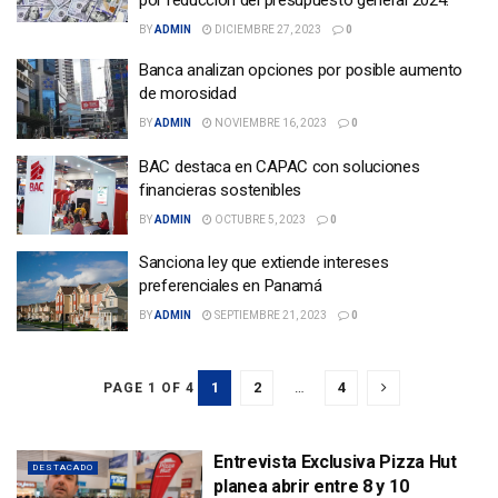
por reducción del presupuesto general 2024.
BY
ADMIN
DICIEMBRE 27, 2023
0
Banca analizan opciones por posible aumento
de morosidad
BY
ADMIN
NOVIEMBRE 16, 2023
0
BAC destaca en CAPAC con soluciones
financieras sostenibles
BY
ADMIN
OCTUBRE 5, 2023
0
Sanciona ley que extiende intereses
preferenciales en Panamá
BY
ADMIN
SEPTIEMBRE 21, 2023
0
1
2
…
4
PAGE 1 OF 4
Entrevista Exclusiva Pizza Hut
DESTACADO
planea abrir entre 8 y 10