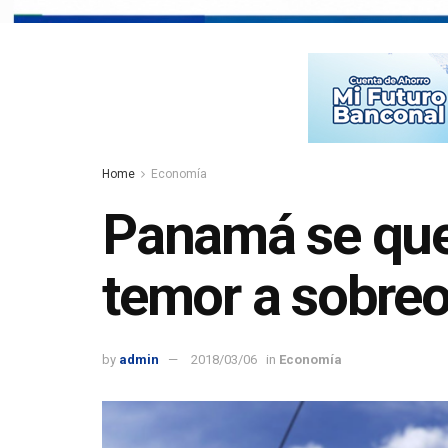
Home
Economía
Panamá se qued
temor a sobreo
by
admin
2018/03/06
in
Economía