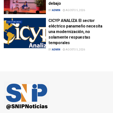
debajo
BY
ADMIN
AGOSTO 5, 2026
CICYP ANALIZA El sector
DESTACADO
eléctrico panameño necesita
una modernización, no
solamente respuestas
temporales
BY
ADMIN
AGOSTO 5, 2026