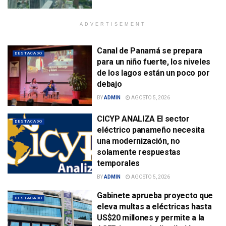
ADVERTISEMENT
Canal de Panamá se prepara
DESTACADO
para un niño fuerte, los niveles
de los lagos están un poco por
debajo
BY
ADMIN
AGOSTO 5, 2026
CICYP ANALIZA El sector
DESTACADO
eléctrico panameño necesita
una modernización, no
solamente respuestas
temporales
BY
ADMIN
AGOSTO 5, 2026
Gabinete aprueba proyecto que
DESTACADO
eleva multas a eléctricas hasta
US$20 millones y permite a la