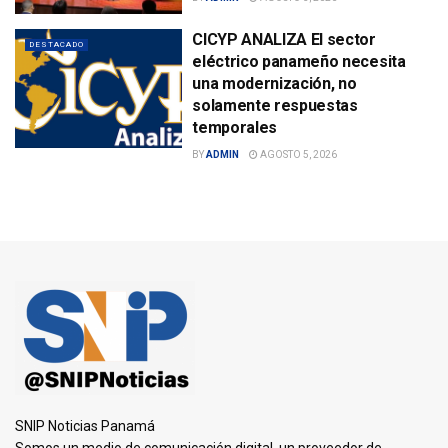
CICYP ANALIZA El sector
DESTACADO
eléctrico panameño necesita
una modernización, no
solamente respuestas
temporales
BY
ADMIN
AGOSTO 5, 2026
SNIP Noticias Panamá
Somos un medio de comunicación digital, un proveedor de