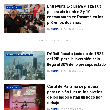
Entrevista Exclusiva Pizza Hut
DESTACADO
planea abrir entre 8 y 10
restaurantes en Panamá en los
próximos dos años
BY
ADMIN
AGOSTO 7, 2026
ADVERTISEMENT
Déficit fiscal a junio es de 1.98%
BANCA Y ACTUALIDAD
del PIB, pero la inversión solo
llega al 30% de lo presupuestado
BY
ADMIN
AGOSTO 5, 2026
Canal de Panamá se prepara
DESTACADO
para un niño fuerte, los niveles
de los lagos están un poco por
debajo
BY
ADMIN
AGOSTO 5, 2026