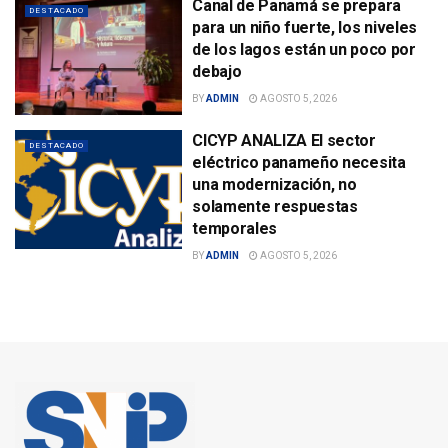
Canal de Panamá se prepara
DESTACADO
para un niño fuerte, los niveles
de los lagos están un poco por
debajo
BY
ADMIN
AGOSTO 5, 2026
CICYP ANALIZA El sector
DESTACADO
eléctrico panameño necesita
una modernización, no
solamente respuestas
temporales
BY
ADMIN
AGOSTO 5, 2026