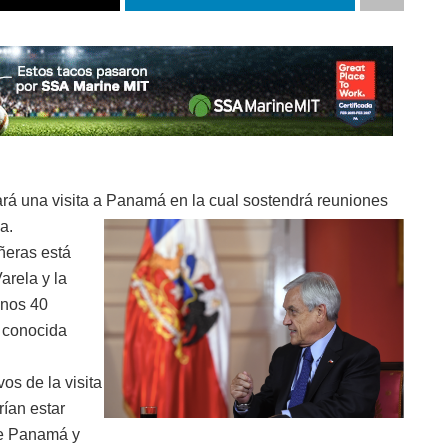
ará una visita a Panamá en la cual sostendrá reuniones
a.
ñeras está
arela y la
unos 40
 conocida
os de la visita
ían estar
 de Panamá y