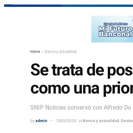
Home
Banca y actualidad
Se trata de pos
como una prior
SNIP Noticias conversó con Alfredo Du 
by
admin
2025/02/20
in
Banca y actualidad
,
Desta