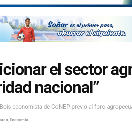
icionar el sector a
idad nacional”
Bois economista de CoNEP previo al foro agropecua
cado
,
Economía