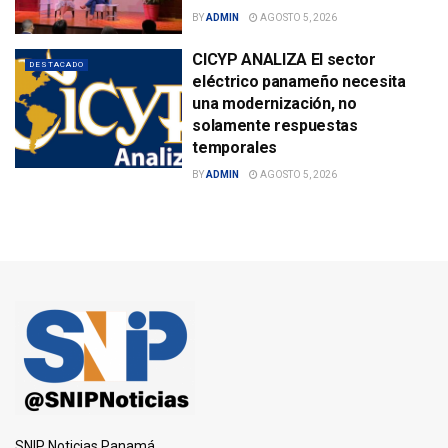
BY
ADMIN
AGOSTO 5, 2026
CICYP ANALIZA El sector
DESTACADO
eléctrico panameño necesita
una modernización, no
solamente respuestas
temporales
BY
ADMIN
AGOSTO 5, 2026
SNIP Noticias Panamá