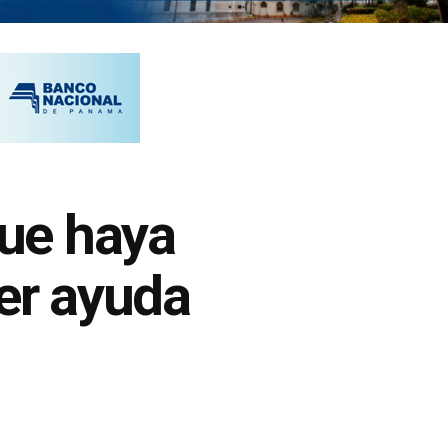
que haya
ier ayuda