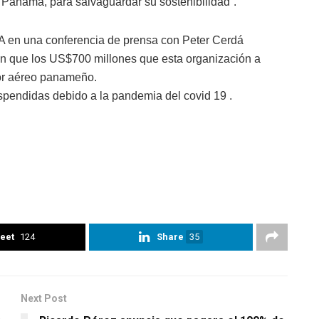
 Panamá, para salvaguardar su sostenibilidad”.
TA en una conferencia de prensa con Peter Cerdá
ron que los US$700 millones que esta organización a
tor aéreo panameño.
pendidas debido a la pandemia del covid 19 .
eet
124
Share
35
Next Post