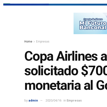
Home
Empresas
Copa Airlines 
solicitado $70
monetaria al G
by
admin
2020/04/16
in
Empresas