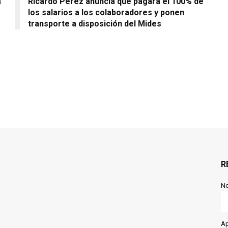
a
Ricardo Pérez anuncia que pagara el 100% de
los salarios a los colaboradores y ponen
transporte a disposición del Mides
R
N
Ap