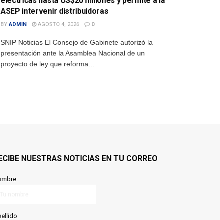
eléctricas hasta US$20 millones y permite a la
ASEP intervenir distribuidoras
BY
ADMIN
AGOSTO 4, 2026
0
SNIP Noticias El Consejo de Gabinete autorizó la
presentación ante la Asamblea Nacional de un
proyecto de ley que reforma...
ECIBE NUESTRAS NOTICIAS EN TU CORREO
ombre
ellido