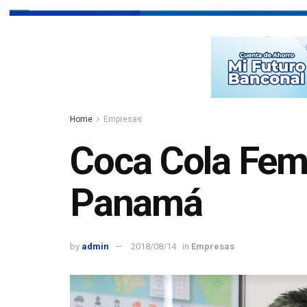
Home
Empresas
Coca Cola Fem
Panamá
by
admin
2018/08/14
in
Empresas