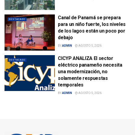
Canal de Panamá se prepara
DESTACADO
para un niño fuerte, los niveles
de los lagos están un poco por
debajo
BY
ADMIN
AGOSTO 5, 2026
CICYP ANALIZA El sector
DESTACADO
eléctrico panameño necesita
una modernización, no
solamente respuestas
temporales
BY
ADMIN
AGOSTO 5, 2026