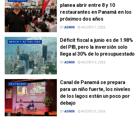
planea abrir entre 8 y 10
restaurantes en Panamá en los
próximos dos años
BY
ADMIN
AGOSTO 7, 2026
Déficit fiscal a junio es de 1.98%
BANCA Y ACTUALIDAD
del PIB, pero la inversión solo
llega al 30% de lo presupuestado
BY
ADMIN
AGOSTO 5, 2026
Canal de Panamá se prepara
DESTACADO
para un niño fuerte, los niveles
de los lagos están un poco por
debajo
BY
ADMIN
AGOSTO 5, 2026