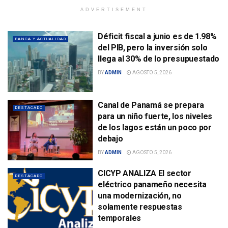
ADVERTISEMENT
Déficit fiscal a junio es de 1.98%
BANCA Y ACTUALIDAD
del PIB, pero la inversión solo
llega al 30% de lo presupuestado
BY
ADMIN
AGOSTO 5, 2026
Canal de Panamá se prepara
DESTACADO
para un niño fuerte, los niveles
de los lagos están un poco por
debajo
BY
ADMIN
AGOSTO 5, 2026
CICYP ANALIZA El sector
DESTACADO
eléctrico panameño necesita
una modernización, no
solamente respuestas
temporales