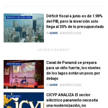
Déficit fiscal a junio es de 1.98%
BANCA Y ACTUALIDAD
del PIB, pero la inversión solo
llega al 30% de lo presupuestado
BY
ADMIN
AGOSTO 5, 2026
ADVERTISEMENT
Canal de Panamá se prepara
DESTACADO
para un niño fuerte, los niveles
de los lagos están un poco por
debajo
BY
ADMIN
AGOSTO 5, 2026
CICYP ANALIZA El sector
DESTACADO
eléctrico panameño necesita
una modernización, no