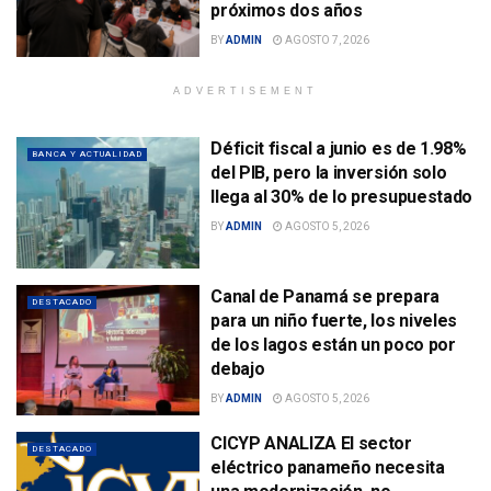
próximos dos años
BY
ADMIN
AGOSTO 7, 2026
ADVERTISEMENT
Déficit fiscal a junio es de 1.98%
BANCA Y ACTUALIDAD
del PIB, pero la inversión solo
llega al 30% de lo presupuestado
BY
ADMIN
AGOSTO 5, 2026
Canal de Panamá se prepara
DESTACADO
para un niño fuerte, los niveles
de los lagos están un poco por
debajo
BY
ADMIN
AGOSTO 5, 2026
CICYP ANALIZA El sector
DESTACADO
eléctrico panameño necesita