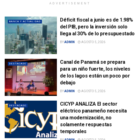
ADVERTISEMENT
Déficit fiscal a junio es de 1.98%
BANCA Y ACTUALIDAD
del PIB, pero la inversión solo
llega al 30% de lo presupuestado
BY
ADMIN
AGOSTO 5, 2026
Canal de Panamá se prepara
DESTACADO
para un niño fuerte, los niveles
de los lagos están un poco por
debajo
BY
ADMIN
AGOSTO 5, 2026
CICYP ANALIZA El sector
DESTACADO
eléctrico panameño necesita
una modernización, no
solamente respuestas
temporales
BY
ADMIN
AGOSTO 5, 2026